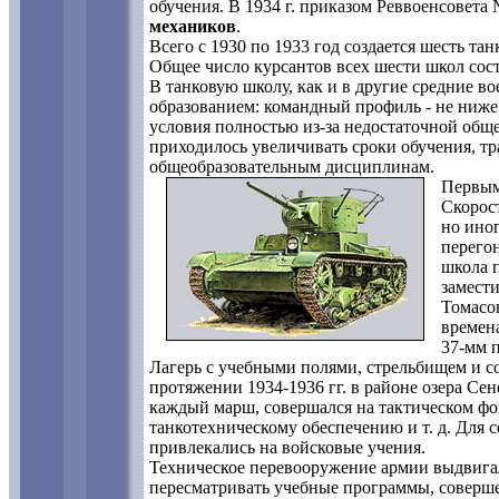
обучения. В 1934 г. приказом Реввоенсовета
механиков
.
Всего с 1930 по 1933 год создается шесть та
Общее число курсантов всех шести школ сост
В танковую школу, как и в другие средние в
образованием: командный профиль - не ниже 
условия полностью из-за недостаточной общ
приходилось увеличивать сроки обучения, тр
общеобразовательным дисциплинам.
Первым
Скорост
но иног
перего
школа 
замест
Томасо
времена
37-мм 
Лагерь с учебными полями, стрельбищем и с
протяжении 1934-1936 гг. в районе озера Сен
каждый марш, совершался на тактическом фон
танкотехническому обеспечению и т. д. Для
привлекались на войсковые учения.
Техническое перевооружение армии выдвига
пересматривать учебные программы, соверше