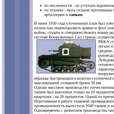
по численности - не уступать вероятно
по технике - быть сильнее противника
артиллерии и
танкам
.
В июне 1930 года уточненный план был утве
полностью перевооружить армию и флот нов
войны, создать и совершенствовать новые ро
системе Вооруженных Сил страны; осуществи
РККА ста
легкие и
средние,
руководс
Лебедева
техничес
характер
вооружен
образцы быстроходного колесно-гусеничного т
максимальной толщиной брони 30 мм.
Однако массовое производство отечественных
танков был выполнен только на 20 процентов,
кварталах - на 20 процентов. Одной из прич
Переломным в работе танковой промышленност
промышленность выпустила 3949 танков и танк
Одновременно с развитием производства тан