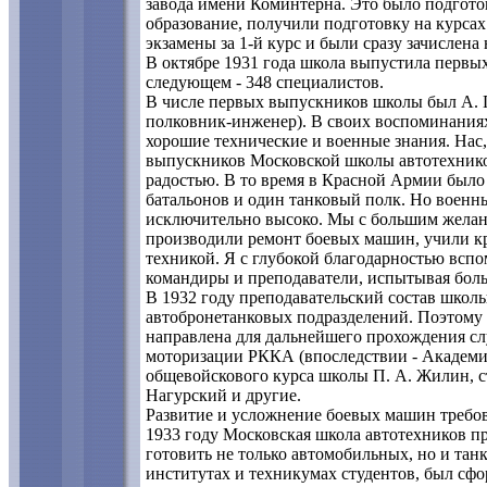
завода имени Коминтерна. Это было подгото
образование, получили подготовку на курса
экзамены за 1-й курс и были сразу зачислена 
В октябре 1931 года школа выпустила первы
следующем - 348 специалистов.
В числе первых выпускников школы был А. 
полковник-инженер). В своих воспоминаниях
хорошие технические и военные знания. Нас
выпускников Московской школы автотехников
радостью. В то время в Красной Армии было
батальонов и один танковый полк. Но военн
исключительно высоко. Мы с большим жела
производили ремонт боевых машин, учили кр
техникой. Я с глубокой благодарностью всп
командиры и преподаватели, испытывая больш
В 1932 году преподавательский состав школ
автобронетанковых подразделений. Поэтому
направлена для дальнейшего прохождения с
моторизации РККА (впоследствии - Академия
общевойскового курса школы П. А. Жилин, с
Нагурский и другие.
Развитие и усложнение боевых машин требов
1933 году Московская школа автотехников п
готовить не только автомобильных, но и тан
институтах и техникумах студентов, был сф