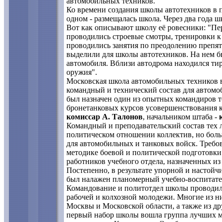
автомобильных техников.
Ко времени создания школы автотехников в п
одном - размещалась школа. Через два года ш
Вот как описывают школу её ровесники: "Пе
проводились строевые смотры, тренировки к 
проводились занятия по преодолению препят
выделили для школы автотехников. На нем б
автомобиля. Вблизи автодрома находился ти
оружия".
Московская школа автомобильных техников 
командный и технический состав для автом
был назначен один из опытных командиров 
бронетанковых курсов усовершенствования к
комиссар А. Талонов
, начальником штаба -
Командный и преподавательский состав тех 
политическом отношении коллектив, но боль
для автомобильных и танковых войск. Треб
методике боевой и политической подготовки.
работников учебного отдела, назначенных из
Постепенно, в результате упорной и настойч
был налажен планомерный учебно-воспитате
Командование и политотдел школы проводили
рабочей и колхозной молодежи. Многие из н
Москвы и Московской области, а также из др
первый набор школы вошла группа лучших м