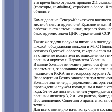
это время было отремонтировано 211 сельск
(тракторы, комбайны), отработано более 10 т
обмолоте.
Командование Северо-Кавказского военного 
местной власти вручило ей Красное знамя. 
работая на ста автомашинах, перевез больш
было вручено знамя ЦИК Туркменской ССР.
Такие же задачи получала школа и в последу
школой, обслуживали колхозы и МТС Поволжь
совхозах Одесской области, сахарной свеклы
За отличные показатели по выполнению эти
военным округом и Наркомзема Украины.
В школе большое внимание уделялось физиче
спортсмены, завоевавшие высокие спортивные
чемпионом РККА по мотокроссу. Курсант А. 
Впоследствии Божко завоевал титул чемпион
Большое значение для укрепления авторитет
прохождении службы командным и начальств
года. Этим же постановлением учреждались п
военный инженер 3, 2 и 1-го рангов, бригад
Постановлению Советского правительства от
техник.
Для всего командно-начальствующего состав