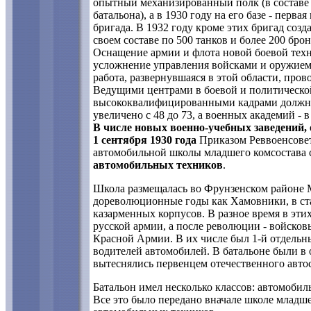
опытный механизированный полк (в составе 
батальона), а в 1930 году на его базе - пер
бригада. В 1932 году кроме этих бригад соз
своем составе по 500 танков и более 200 бро
Оснащение армии и флота новой боевой техн
усложнение управления войсками и оружием
работа, развернувшаяся в этой области, про
Ведущими центрами в боевой и политической
высококвалифицированными кадрами должны 
увеличено с 48 до 73, а военных академий - в п
В числе новых военно-учебных заведений, 
1 сентября 1930 года
Приказом Реввоенсовет
автомобильной школы младшего комсостава 
автомобильных техников
.
Школа размещалась во Фрунзенском районе 
дореволюционные годы как Хамовники, в ст
казарменных корпусов. В разное время в эти
русской армии, а после революции - войсков
Красной Армии. В их числе был 1-й отдельн
водителей автомобилей. В батальоне были в
вытеснялись первенцем отечественного авт
Батальон имел несколько классов: автомоби
Все это было передано вначале школе младш