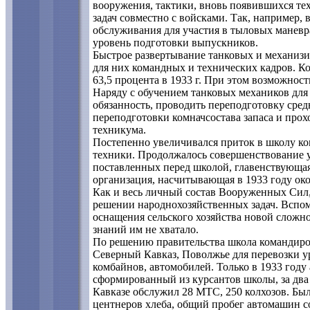
вооружения, тактики, вновь появившихся те
задач совместно с войсками. Так, например, 
обслуживания для участия в тыловых маневр
уровень подготовки выпускников.
Быстрое развертывание танковых и механизи
для них командных и технических кадров. Ко
63,5 процента в 1933 г. При этом возможност
Наряду с обучением танковых механиков для
обязанность, проводить переподготовку сред
переподготовки комначсостава запаса и про
техникума.
Постепенно увеличивался приток в школу к
техники. Продолжалось совершенствование у
поставленных перед школой, главенствующая
организация, насчитывающая в 1933 году око
Как и весь личный состав Вооруженных Сил
решении народнохозяйственных задач. Вспом
оснащения сельского хозяйства новой сложно
знаний им не хватало.
По решению правительства школа командиров
Северный Кавказ, Поволжье для перевозки ур
комбайнов, автомобилей. Только в 1933 году
сформированный из курсантов школы, за два
Кавказе обслужил 28 МТС, 250 колхозов. Был
центнеров хлеба, общий пробег автомашин со