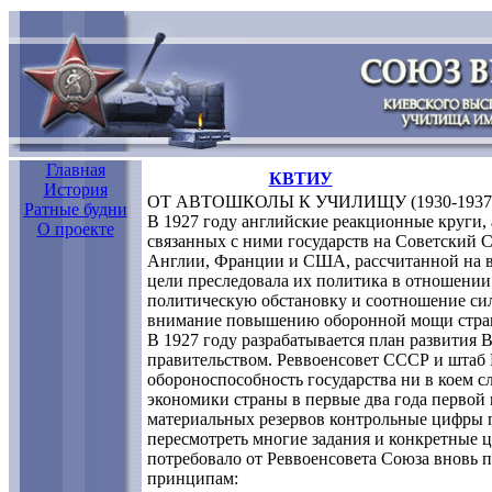
Главная
КВТИУ
История
ОТ АВТОШКОЛЫ К УЧИЛИЩУ (1930-1937
Ратные будни
В 1927 году английские реакционные круги, 
О проекте
связанных с ними государств на Советский 
Англии, Франции и США, рассчитанной на 
цели преследовала их политика в отношении
политическую обстановку и соотношение сил 
внимание повышению оборонной мощи стра
В 1927 году разрабатывается план развития 
правительством. Реввоенсовет СССР и штаб 
обороноспособность государства ни в коем сл
экономики страны в первые два года первой 
материальных резервов контрольные цифры п
пересмотреть многие задания и конкретные 
потребовало от Реввоенсовета Союза вновь 
принципам: