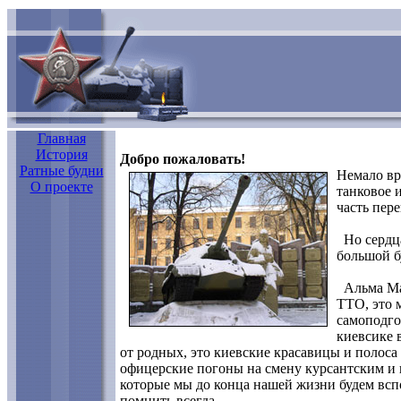
Главная
История
Добро пожаловать!
Ратные будни
Немало вр
О проекте
танковое 
часть пере
Но сердца
большой б
Альма Мат
ТТО, это 
самоподго
киевсике 
от родных, это киевские красавицы и полоса
офицерские погоны на смену курсантским и п
которые мы до конца нашей жизни будем вспо
помнить всегда.