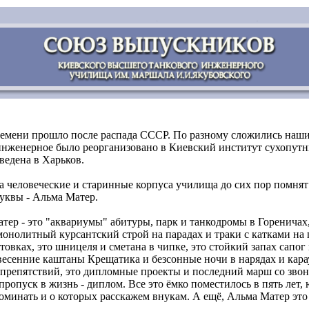
емени прошло после распада СССР. По разному сложились наши с
инженерное было реорганизовано в Киевский институт сухопутны
ведена в Харьков.
 человеческие и старинные корпуса училища до сих пор помнят 
уквы - Альма Матер.
ер - это "аквариумы" абитуры, парк и танкодромы в Гореничах,
монолитный курсантский строй на парадах и траки с катками на п
товках, это шницеля и сметана в чипке, это стойкий запах сапог
весенние каштаны Крещатика и безсонные ночи в нарядах и кара
 препятствий, это дипломные проекты и последний марш со звон
ропуск в жизнь - диплом. Все это ёмко поместилось в пять лет,
минать и о которых расскажем внукам. А ещё, Альма Матер это