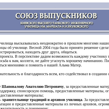
 училища высказывалась неоднократно в прошлом многими нашим
ницы об училище. Весной 2004 года было принято решение сдела
трироваться, находить друг друга, общаться.
проекта. В перспективе дадим возможность каждому участнику 
сьба к вам, коллеги, не дайте угаснуть хорошему начинанию. Пи
аться мнениями и помнить о нашей Альма Матер.
ательность и благодарность всем, кто содействовал в создании 
ру Шаповалову Анатолию Петровичу
, за предоставленные мате
оддержку, спонсорскую помощь, предоставленные материалы, ог
едоставленные материалы;
- хранительнице традиций и архивов училища
. За предостав
льтации и предоставленные материалы из личных архивов, огром
ожелательность и понимание;