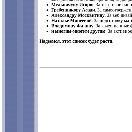
Мельничуку Игорю
. За текстовое нап
Гребенникову Асади
. За самоотверже
Александру Москвитину
. За веб-диза
Наталье Минеевой
. За подготовку мат
Владимиру Фалину
. За качественные
и многим-многим другим
. За активное
Надеемся, этот список будет расти.