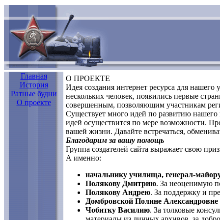
Главная
О ПРОЕКТЕ
История
Идея создания интернет ресурса для нашего
Ратные будни
нескольких человек, появились первые стра
О проекте
совершенным, позволяющим участникам регис
Существует много идей по развитию нашего 
идей осуществится по мере возможности. Про
вашей жизни. Давайте встречаться, обменив
Благодарим за вашу помощь
Группа создателей сайта выражает свою призн
А именно:
начальнику училища, генерал-майо
Полякову Дмитрию
. За неоценимую п
Полякову Андрею
. За поддержку и пр
Домбровской Полине Александровне 
Чобитку Василию
. За толковые консу
материалы из личных архивов, за добр