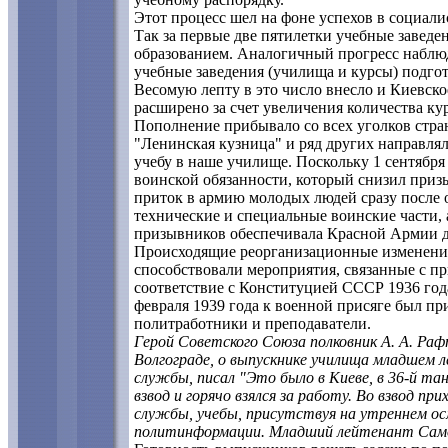
Этот процесс шел на фоне успехов в социали
Так за первые две пятилетки учебные завед
образованием. Аналогичный прогресс наблюда
учебные заведения (училища и курсы) подгот
Весомую лепту в это число внесло и Киевско
расширено за счет увеличения количества ку
Пополнение прибывало со всех уголков стра
"Ленинская кузница" и ряд других направлял
учебу в наше училище. Поскольку 1 сентябр
воинской обязанности, который снизил призыв
приток в армию молодых людей сразу после 
технические и специальные воинские части,
призывников обеспечивала Красной Армии 
Происходящие реорганизационные изменения 
способствовали мероприятия, связанные с пр
соответствие с Конституцией СССР 1936 год
февраля 1939 года к военной присяге был пр
политработники и преподаватели.
Герой Советского Союза полковник А. А. Раф
Волгограде, о выпускнике училища младшем 
службы, писал "Это было в Киеве, в 36-й та
взвод и горячо взялся за работу. Во взвод пр
службы, учебы, присутствуя на утреннем осм
политинформации. Младший лейтенант Самох