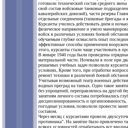
готовили технический состав среднего звена
свой состав войсковые танковые подразделе
кавалерийских дивизий), части резерва Глав
отдельные соединения (танковые бригады и к
Курсанты учились действовать днем и ночью,
физическое напряжение и умело маневрирова
войск в различных условиях боевой обстанов
обучаемым глубже осмыслить опыт последних
эффективные способы применения вооружени
этого, курсанты стали чаще участвовать в п
В январе 1940 года были проведены отрядные
материальной части. Ночевали в поле при дв
решаемых учебных задач позволили курсант
условиях, Кроме того, при отработке вопрос
ремонт техники в различной боевой обстанов
Учитывая возможный театр военных действий
водных преград на танках. Одно такое занят
без упрощений, переправлялись на другой бе
занятиям личного состава потребовались глу
дисциплинированность и организованность, с
погодные условия, позволили провести заня
составом.
Через месяц с курсантами провели двухсуточ
противника". На занятие было привлечено т
всяких условностей отрабатывать все вводны