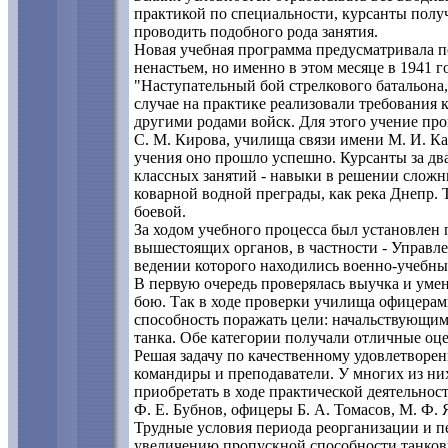
практикой по специальности, курсанты полу
проводить подобного рода занятия.
Новая учебная программа предусматривала п
ненастьем, но именно в этом месяце в 1941 г
"Наступательный бой стрелкового батальона,
случае на практике реализовали требования 
другими родами войск. Для этого учение пр
С. М. Кирова, училища связи имени М. И. К
учения оно прошло успешно. Курсанты за два
классных занятий - навыки в решении сложны
коварной водной преграды, как река Днепр. 
боевой.
За ходом учебного процесса был установлен 
вышестоящих органов, в частности - Управл
ведении которого находились военно-учебны
В первую очередь проверялась выучка и уме
бою. Так в ходе проверки училища офицера
способность поражать цели: начальствующим 
танка. Обе категории получали отличные оц
Решая задачу по качественному удовлетворе
командиры и преподаватели. У многих из ни
приобретать в ходе практической деятельнос
Ф. Е. Бубнов, офицеры Б. А. Томасов, М. Ф. 
Трудные условия периода реорганизации и 
увеличению пропускной способности танковы