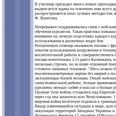
В училище приходит много новых преподава
выдвигается задача по освоению ими всего 
распространяется опыт лучших методистов: в
Ф. Яхонтова.
Непрерывно поддерживалась связь с войсками
обучения курсантов. Такая практика повыша
внимание на личную подготовку каждого кур
использования в различных видах боя.
Неоценимую помощь оказывали письма с фро
опытом использования вооружения и техники
воспитательной работы и совершенствовать 
письма воентехника 2-го ранга Калинкина, н
несколько строчек, но за ними огромный бо
готовить танковых техников:
"Здесь немало 
тысячекилометровые марши без аварий и пол
эксплуатации боевой техники. Опыт подсказ
самостоятельной работе, больше практикова
курсанты меньше сидят в классах и больше 
Грозные тучи войны сгущались над Европой.
через год она захватила всю Чехословакию. 
мировая война вплотную подошла к граница
Ввиду изменившейся ситуации в мире, шло 
оккупации территорий Западных Украины и Б
Украинского фронтов 17 сентября 1939 года 