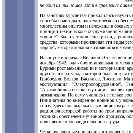
не один из них не мог идти в сравнение с з
На занятиях курсантам приходилось изучать 
способы и методы танкотехнического обеспе
многолетним опытом и изложены в боевых ус
принцип технического обслуживания машин 
машине". Было установлено три вида ремонт
средства, которыми производят эти виды рем
марше", которая должна возглавляться коман
Накануне и в начале Великой Отечественной
декабря 1942 года - бронетанковыми и мех
Бурный рост механизации и моторизации арм
другой литературы, в которой была острая н
Грибоедов, Волков, Васильев, Лисицын, Мат
эксплуатация", "Электрооборудование", "Тан
"Автомобиль и его эксплуатация" вышел тр
экземпляров. По нему учились не только вое
Инициатива по внедрению новинок в учебный
снизу. Здесь она выражалась в широком разв
рационализаторской работы по трем направл
техники, обеспечение учебного процесса, об
повышение производительности труда.
Четко очерченные ориентиры в творчестве и