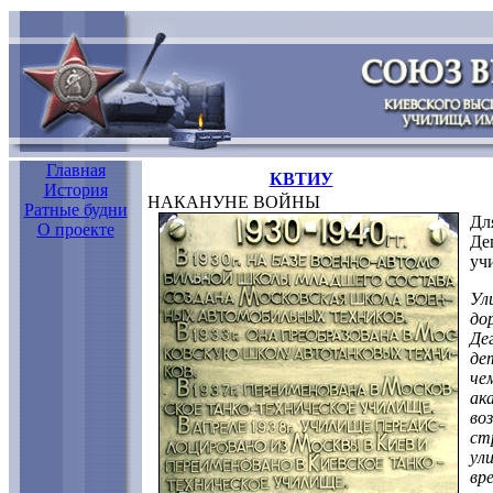
Главная
КВТИУ
История
НАКАНУНЕ ВОЙНЫ
Ратные будни
Дл
О проекте
Де
уч
Ул
до
Де
де
че
ак
во
ст
ул
вр