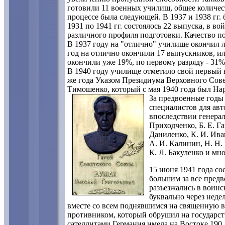
готовили 11 военных училищ, общее количест
процессе была следующей. В 1937 и 1938 гг. 
1931 по 1941 гг. состоялось 22 выпуска, в 
различного профиля подготовки. Качество п
В 1937 году на "отлично" училище окончил ли
год на отлично окончили 17 выпускников, или 
окончили уже 19%, по первому разряду - 31%,
В 1940 году училище отметило свой первый ю
же года Указом Президиума Верховного Сов
Тимошенко, который с мая 1940 года был Н
За предвоенные годы
специалистов для ав
впоследствии генерала
Приходченко, Б. Е. Г
Даниленко, К. И. Иван
А. И. Калинин, Н. Н. 
К. Л. Бакуленко и мно
15 июня 1941 года с
большим за все предв
разъезжались в воинс
буквально через неде
вместе со всем поднявшимся на священную в
противником, который обрушил на государст
сателлитами Германия имела на Востоке 190 д