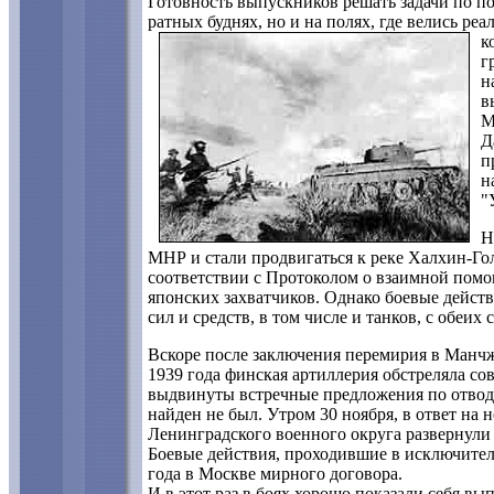
Готовность выпускников решать задачи по п
ратных буднях, но и на полях, где велись ре
к
г
н
в
М
Д
п
н
"
Н
МНР и стали продвигаться к реке Халхин-Го
соответствии с Протоколом о взаимной пом
японских захватчиков. Однако боевые действ
сил и средств, в том числе и танков, с обеих 
Вскоре после заключения перемирия в Манчж
1939 года финская артиллерия обстреляла со
выдвинуты встречные предложения по отвод
найден не был. Утром 30 ноября, в ответ на
Ленинградского военного округа развернули
Боевые действия, проходившие в исключител
года в Москве мирного договора.
И в этот раз в боях хорошо показали себя в