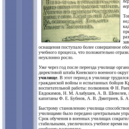
пе
ве
То
не
ка
пр
ра
за
оснащения поступало более совершенное обо
учебного процесса, что положительно отрази
неуклонно росло.
Уже через год после переезда училище орган
директивой штаба Киевского военного округа
училище
. В этот период в училище трудилс
гражданской войны и испытанных бойцов Кр
воспитательной работы: полковник Ф Н. Рае
Евдокимов, Н. М. Алабушев, А. В. Шевелев, 
капитаны Ф. Е. Бубнов, А. В. Дмитриев, Б. А
Быстрому становлению училища способствова
училищами было передано центральным упра
Срок обучения в военных училищах сократил
стабильными, увеличилось учебное время на
учебному распорядку.