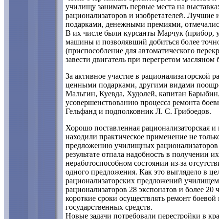
училищу занимать первые места на выставк
рационализаторов и изобретателей. Лучшие 
подарками, денежными премиями, отмечались
В их числе были курсанты Марчук (прибор, 
машины и позволявший добиться более точн
(приспособление для автоматического перекр
завести двигатель при перегретом масляном б
За активное участие в рационализаторской р
ценными подарками, другими видами поощре
Мальгин, Куевда, Худолей, капитан Барыби
усовершенствованию процесса ремонта боев
Гельфанд и подполковник Л. С. Грибоедов.
Хорошо поставленная рационализаторская и 
находили практическое применение не только 
предложению училищных рационализаторов 
результате отпала надобность в получении их
неработоспособном состоянии из-за отсутст
одного предложения. Как это выглядело в цел
рационализаторских предложений училищем
рационализаторов 28 экспонатов и более 20 
короткие сроки осуществлять ремонт боевой 
государственных средств.
Новые задачи потребовали перестройки в кр