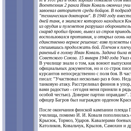
Воентехник 2 ранга Иван Коваль окончил учи
завоевал авторитет среди бойцов. В подразде
"техническим доктором". В 1940 году вместе
дней танк, в экипаже которого находился К
из орудия и пулеметов разрушал обороните
снаряд пробил броню, вывел из строя приво
воспользовался противник, и открыл огонь 
единственно верное решение: взяв пулеметы
спешившись продолжать бой. Плечом к плечу
раненый в голову Иван Коваль. Задача была 
Советского Союза. 15 января 1940 года Указ 
В училище знали о том, как воюют выпускни
официальных документов, но и со строк пис
курсантов непосредственно с поля боя. В час
писал: "Участвовал несколько раз в бою. Нед
танковую атаку. Расстреливал финнов в упор,
вами радостью - сегодня меня приняли в ряды
особой честью). Доверие партии оправдаю". З
офицер Багров был награжден орденом Крас
После окончания финской кампании плеяда Г
училища, помимо И. И. Коваля пополнилась 
Крысюк, Тормоз, Ударов. Кавалерами боевых
Католиков, Ковальчук, Крылов, Самохин и д