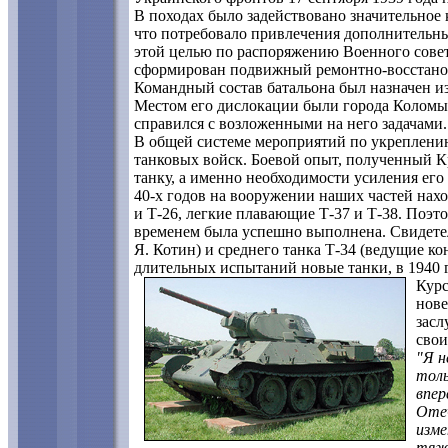
В походах было задействовано значительное
что потребовало привлечения дополнительных
этой целью по распоряжению Военного совет
сформирован подвижный ремонтно-восстано
Командный состав батальона был назначен из
Местом его дислокации были города Коломы
справился с возложенными на него задачами.
В общей системе мероприятий по укреплени
танковых войск. Боевой опыт, полученный К
танку, а именно необходимости усиления его
40-х годов на вооружении наших частей нахо
и Т-26, легкие плавающие Т-37 и Т-38. Поэт
временем была успешно выполнена. Свидетел
Я. Котин) и среднего танка Т-34 (ведущие к
длительных испытаний новые танки, в 1940 
Курс
нове
засл
свои
"Я н
толь
впер
Отеч
изме
тяже