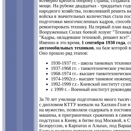
всемерно крепить оборону страны, создават
мощи. На рубеже двадцатых - тридцатых год
народного хозяйства, позволившей решить в
войска в значительных количествах стала пос
подготовки многочисленных кадров, способн
ремонтировать технику. На первый план выдв
Вооруженных Силах боевой лозунг "Техника 
"Кадры, овладевшие техникой, решают все!".
Именно в это время,
1 сентября 1930 года
, 
автомобильных техников
, на базе которой
Оно прошло ряд этапов:
1930-1937 гг. - школа танковых технико
1937-1968 гг. - танкотехническое учили
1968-1974 гг.- высшее танкотехническо
1974-1992г.г.- высшее танковое инжене
1992-1999 г.г.- Киевский институт сух
с 1999 г. - Военный институт руково
За 70 лет училище подготовило много тысяч
с дипломом КТТУ воевали на Халхин-Голе и
на мужество, позволяли содержать в постоян
машины, в приграничных сражениях в самом
подступах к Киеву, в битве под Москвой, в С
Белоруссии, в Карпатах и Альпах, под Варш
Боевые подвиги питомцев училища отмечены