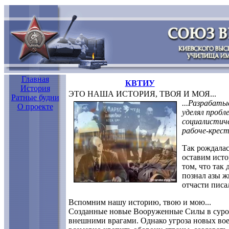
Главная
КВТИУ
История
ЭТО НАША ИСТОРИЯ, ТВОЯ И МОЯ...
Ратные будни
...Разрабаты
О проекте
уделял пробл
социалистиче
рабоче-крест
Так рождалас
оставим исто
том, что так
познал азы ж
отчасти писа
Вспомним нашу историю, твою и мою...
Созданные новые Вооруженные Силы в суро
внешними врагами. Однако угроза новых вое