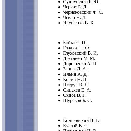
Супруненко Р. Ю.
Черкас Б. Д.
Черняковский Ф. С.
Чекан Н. Д.
Якушенко В. К.
Бойко С. П.
Гладюк П. Ф.
Глуховский В. И.
Драганец М. М.
Дорошенко А. П.
Запша Д. А.
Ильин А. Д.
Корин Н. П.
Петрук В. Л.
Сипачев Е. А.
Скиба В. Г.
Шураков Б. С.
Козяровский В. Г.
Кудлай В. С.
Плахотный И. В.