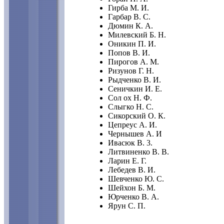
Гирба М. И.
Гарбар В. С.
Дюмин К. А.
Милевский Б. Н.
Оникин П. И.
Попов В. И.
Пирогов А. М.
Ризунов Г. Н.
Рыдченко В. И.
Сеничкин И. Е.
Сол ох Н. Ф.
Слыгко Н. С.
Сикорский О. К.
Цепреус А. И.
Чернышев А. И
Ивасюк В. 3.
Литвиненко В. В.
Ларин Е. Г.
Лебедев В. И.
Шевченко Ю. С.
Шейхон Б. М.
Юрченко В. А.
Ярун С. П.