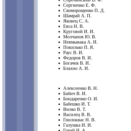
Сергиенко Е. Ф.
Скоморощенко П. Д.
Шамрай А. П.
Яковец С. А.
Евса Н. В.
Круговой И. И.
Молчанов Ю. В.
Невмывака А. И.
Покилько П. Я.
Раус В. И.
Федоров В. И.
Богачев В. И.
Блахно А. И.
Алексеенко В. Н.
Бабич В. И.
Бондаренко О. И.
Бабешко И. Т.
Вилко В. Т.
Василец В. В.
Гнилоквас Н. В.
Галушка И. И.
Горай Н. А.