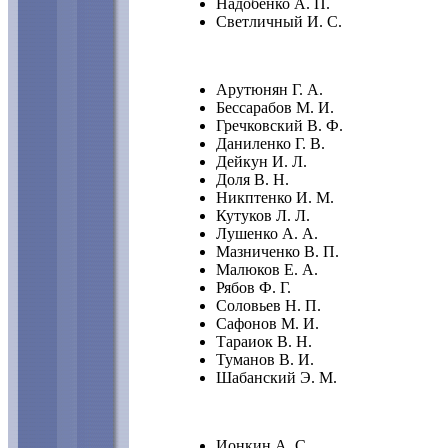
Надобенко А. П.
Светличный И. С.
Арутюнян Г. А.
Бессарабов М. И.
Гречковский В. Ф.
Даниленко Г. В.
Дейкун И. Л.
Доля В. Н.
Никптенко И. М.
Кутуков Л. Л.
Лушенко А. А.
Мазниченко В. П.
Малюков Е. А.
Рябов Ф. Г.
Соловьев Н. П.
Сафонов М. И.
Тараиок В. Н.
Туманов В. И.
Шабанский Э. М.
Ионкин А. С.