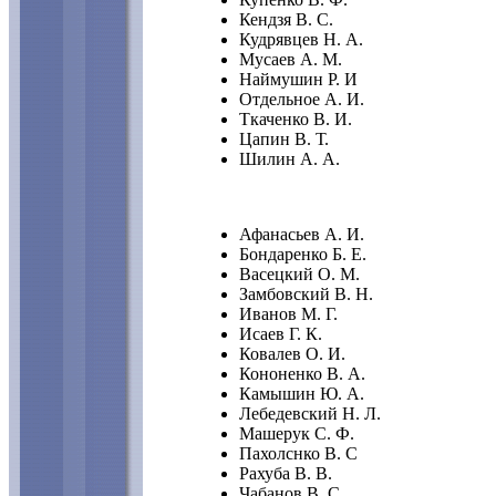
Кендзя В. С.
Кудрявцев Н. А.
Мусаев А. М.
Наймушин Р. И
Отдельное А. И.
Ткаченко В. И.
Цапин В. Т.
Шилин А. А.
Афанасьев А. И.
Бондаренко Б. Е.
Васецкий О. М.
Замбовский В. Н.
Иванов М. Г.
Исаев Г. К.
Ковалев О. И.
Кононенко В. А.
Камышин Ю. А.
Лебедевский Н. Л.
Машерук С. Ф.
Пахолснко В. С
Рахуба В. В.
Чабанов В. С.