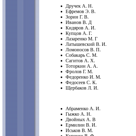
Дручек А. Н.
Ефремов Э. В.
Зорин Г. В.
Иванов В. Д
Кидяров А. И.
Купцов А. Г.
Лазаренко М. Г
Латышевский В. И.
Ломоносов В. П.
Собакарь С. М.
Сагитов А. X.
Тоторкин А. А.
Фролов Г. М.
Федоренко И. М.
Федосеев С. К.
Щербаков Л. И.
Абраменко А. И.
Гыжко А. Н.
Двойных А. В
Ермилин В. И.
Иськов В. М.
Купенко В. Ф.