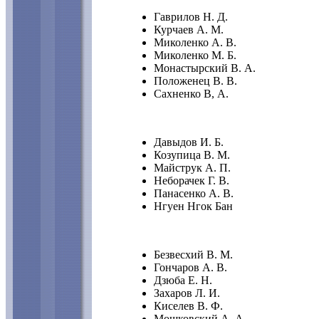
Гаврилов Н. Д.
Курчаев А. М.
Миколенко А. В.
Миколенко М. Б.
Монастырский В. А.
Положенец В. В.
Сахненко В, А.
Давыдов И. Б.
Козупица В. М.
Майструк А. П.
Неборачек Г. В.
Панасенко А. В.
Нгуен Нгок Бан
Безвесхий В. М.
Гончаров А. В.
Дзюба Е. Н.
Захаров Л. И.
Киселев В. Ф.
Мошковский А. А.