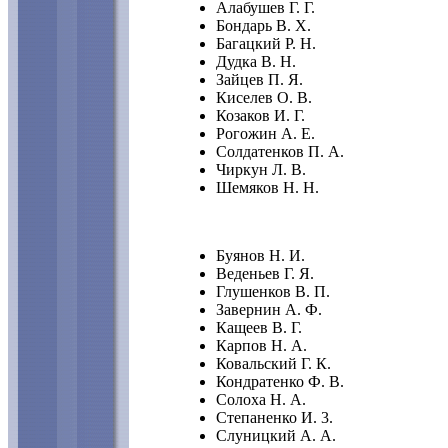
Алабушев Г. Г.
Бондарь В. X.
Багацкий Р. Н.
Дудка В. Н.
Зайцев П. Я.
Киселев О. В.
Козаков И. Г.
Рогожин А. Е.
Солдатенков П. А.
Чиркун Л. В.
Шемяков Н. Н.
Буянов Н. И.
Веденьев Г. Я.
Глушенков В. П.
Завернин А. Ф.
Кащеев В. Г.
Карпов Н. А.
Ковальский Г. К.
Кондратенко Ф. В.
Солоха Н. А.
Степаненко И. 3.
Слуницкий А. А.