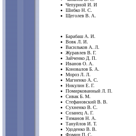
Чепурной И. И
Шибко Н. С.
Щеголев В. А.
Барабаш А. И.
Вовк Л. И.
Васильков А. Л.
Журавлев В. Г.
Зайченко Д. П.
Иванов О. А.
Коновалов Б. А.
Мороз Л. Л.
Магиенко А. С.
Никулин Е. Г.
Помиркованный Л. П.
Сивак Б. М.
Стефановский В. В.
Сухненко В. С.
Созанец А. Г.
Тиманов Н. А.
Тануйлов И. Т.
Удоденко В. В.
Фомин П. С.