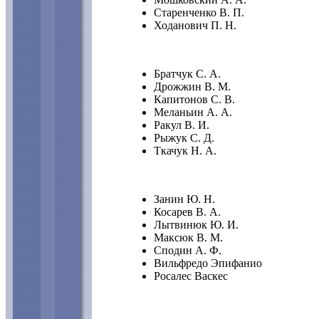
Старенченко В. П.
Ходанович П. Н.
Братчук С. А.
Дрожжин В. М.
Капитонов С. В.
Меланьин А. А.
Ракул В. И.
Рыжук С. Д.
Ткачук Н. А.
Занин Ю. Н.
Косарев В. А.
Лытвинюк Ю. И.
Максюк В. М.
Сподин А. Ф.
Вильфредо Эпифанио
Росалес Васкес