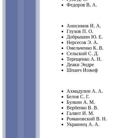
Федоров В, А.
Анисимов И. А.
Глухов П. О.
Добрышин Ю. Е.
Нерсесов Э. А.
Омельченко К. В.
Сельский С. Д.
Терещенко А. Н.
Деаки Эндре
Шпаич Иожеф
Ахмадулин А. А.
Белов С. Г.
Булкин А. М.
Вербенко В. В.
Галянт И. М.
Романовский В. Н.
Украинец А. А.