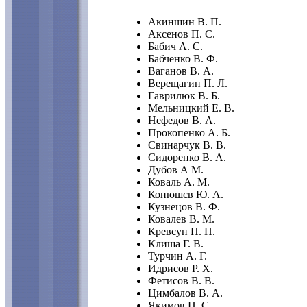
Акиншин В. П.
Аксенов П. С.
Бабич А. С.
Бабченко В. Ф.
Ваганов В. А.
Верещагин П. Л.
Гаврилюк В. Б.
Мельницкий Е. В.
Нефедов В. А.
Прокопенко А. Б.
Свинарчук В. В.
Сидоренко В. А.
Дубов А М.
Коваль А. М.
Конюшсв Ю. А.
Кузнецов В. Ф.
Ковалев В. М.
Кревсун П. П.
Клиша Г. В.
Турчин А. Г.
Идрисов Р. X.
Фетисов В. В.
Цимбалов В. А.
Якимов П. С.