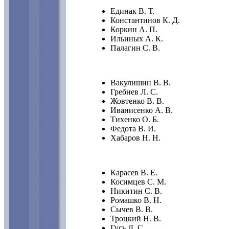
Единак В. Т.
Константинов К. Д.
Коркин А. П.
Ильиных А. К.
Палагин С. В.
Вакулишин В. В.
Гребнев Л. С.
Жовтенко В. В.
Иванисенко А. В.
Тихенко О. Б.
Федота В. И.
Хабаров Н. Н.
Карасев В. Е.
Косимцев С. М.
Никитин С. В.
Ромашко В. Н.
Сычев В. В.
Троцкий Н. В.
Гусь Д. С.