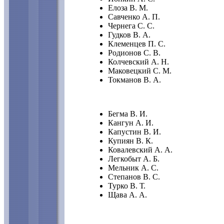
Елоза В. М.
Савченко А. П.
Чернега С. С.
Гудков В. А.
Клеменцев П. С.
Родионов С. В.
Колчевский А. Н.
Маковецкий С. М.
Токманов В. А.
Бегма В. И.
Кангун А. И.
Капустин В. И.
Купиян В. К.
Ковалевский А. А.
Легкобыт А. Б.
Мельник А. С.
Степанов В. С.
Турко В. Т.
Щава А. А.