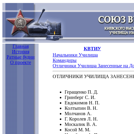
Главная
КВТИУ
История
Начальники Училища
Ратные будни
Командиры
О проекте
Отличники Училища Занесенные на До
ОТЛИЧНИКИ УЧИЛИЩА ЗАНЕСЕНЫ
Геращенко П. Д.
Гринберг С. И.
Евдокимов Н. П.
Колтыпин В. Н.
Молчанов А.
Г. Королев Л. Н.
Москалик В. А.
Косой М. М.