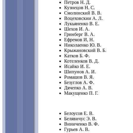
Петров Н. Д.
Кузнецов Н. С.
Смолинский В. В.
Воцеховскии А. Л.
Лукьяненко В. Е.
Шехов И. А.
Гринберг В. А.
Ефремов И, Н.
Николаенко Ю. В.
Крыжановский В. Б.
Катков Б. Ф.
Котеленков В. Д.
Исайко И. Е.
Шипунов А. И.
Ромашов В. Я.
Безуглов А. Ф.
Дячепко А. В.
Макущенко П. Г.
Белоусов Е. В.
Белявичус Э. В.
Виниченко В. Ф.
Гурьев А. В.