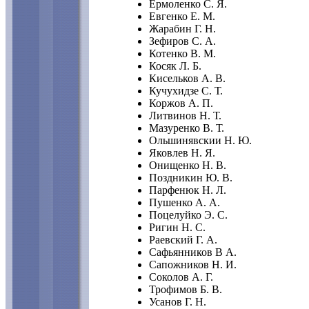
Ермоленко С. Я.
Евгенко Е. М.
Жарабин Г. Н.
Зефиров С. А.
Котенко В. М.
Косяк Л. Б.
Кисельков А. В.
Кучухидзе С. Т.
Коржов А. П.
Литвинов Н. Т.
Мазуренко В. Т.
Ольшинявскии Н. Ю.
Яковлев Н. Я.
Онищенко Н. В.
Поздникин Ю. В.
Парфенюк Н. Л.
Пушенко А. А.
Поцелуйко Э. С.
Ригин Н. С.
Раевский Г. А.
Сафьянников В А.
Сапожников Н. И.
Соколов А. Г.
Трофимов Б. В.
Усанов Г. Н.