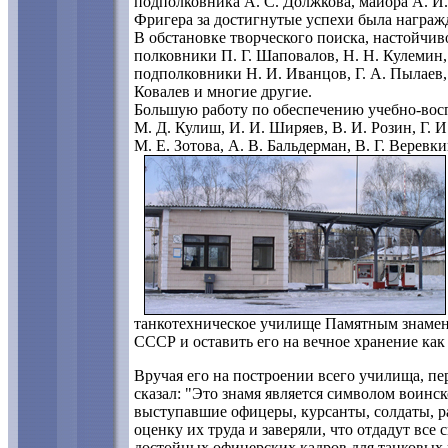
подполковника А. С. Должкова, майора А. И.
Фригера за достигнутые успехи была награ
В обстановке творческого поиска, настойчив
полковники П. Г. Шаповалов, Н. Н. Кулемин,
подполковники Н. И. Иванцов, Г. А. Пылаев,
Ковалев и многие другие.
Большую работу по обеспечению учебно-восп
М. Д. Кулиш, И. И. Ширяев, В. И. Розин, Г. 
М. Е. Зотова, А. В. Бальдерман, В. Г. Веревк
танкотехническое училище Памятным знаме
СССР и оставить его на вечное хранение как
Вручая его на построении всего училища, п
сказал: "Это знамя является символом воинск
выступавшие офицеры, курсанты, солдаты, р
оценку их труда и заверяли, что отдадут вс
достойных офицерских кадров для танковых