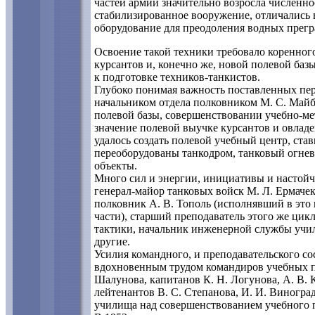
частей армии значительно возросла численн
стабилизированное вооружение, отличались 
оборудование для преодоления водных прегр
Освоение такой техники требовало коренног
курсантов и, конечно же, новой полевой баз
к подготовке техников-танкистов.
Глубоко понимая важность поставленных пере
начальником отдела полковником М. С. Майб
полевой базы, совершенствовании учебно-ме
значение полевой выучке курсантов и овла
удалось создать полевой учебный центр, ст
переоборудованы танкодром, танковый огне
объекты.
Много сил и энергии, инициативы и настой
генерал-майор танковых войск М. Л. Ермачек
полковник А. В. Тополь (исполнявший в это 
части), старший преподаватель этого же ци
тактики, начальник инженерной службы учи
другие.
Усилия командного, и преподавательского со
вдохновенным трудом командиров учебных по
Шалунова, капитанов К. Н. Логунова, А. В
лейтенантов В. С. Степанова, И. И. Виноград
училища над совершенствованием учебного п