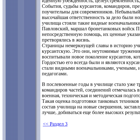
идейную убежденность, целеустремленность,
События, судьбы курсантов, командиров, пр
поучительны для современников. Небывалый 
высочайшая ответственность за дело были н
училища стояли такие видные военачальники
Павловский, маршал бронетанковых войск П.
непосредственную помощь, их ценные указа
претворялись в жизнь.
Страницы немеркнущей славы в историю уч
курсантскую. Это они, неутомимые тружени
воспитывали новое поколение курсантов, к
Гордостью его всегда были и являются курса
стали видными военачальниками, учеными, 
педагогами.
В послевоенные годы в училище стало уже тр
командиров частей, соединений отмечалась в
военная, техническая и методическая подго
Такая оценка подготовки танковых технико
состав училища на новые свершения, заставл
лучше, добиваться еще более высоких резуль
<< Раздел 3