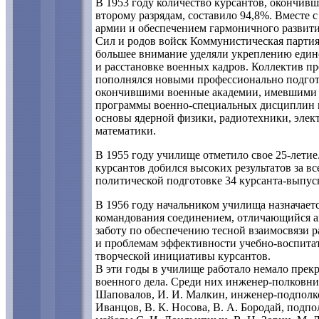
В 1953 году количество курсантов, окончив
второму разрядам, составило 94,8%. Вместе
армии и обеспечением гармоничного развит
Сил и родов войск Коммунистическая партия
большее внимание уделяли укреплению един
и расстановке военных кадров. Коллектив п
пополнялся новыми профессионально подго
окончившими военные академии, имевшими 
программы военно-специальных дисциплин 
основы ядерной физики, радиотехники, эле
математики.
В 1955 году училище отметило свое 25-летие
курсантов добился высоких результатов за в
политической подготовке 34 курсанта-выпус
В 1956 году начальником училища назначает
командования соединением, отличающийся а
заботу по обеспечению тесной взаимосвязи р
и проблемам эффективности учебно-воспита
творческой инициативы курсантов.
В эти годы в училище работало немало прек
военного дела. Среди них инженер-полковник
Шаповалов, И. И. Малкин, инженер-подполков
Иванцов, В. К. Носова, В. А. Бородай, подп