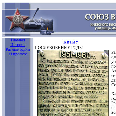
Главная
КВТИУ
История
ПОСЛЕВОЕННЫЕ ГОДЫ
Ратные будни
Ра
О проекте
сд
ус
по
Аз
си
дв
Со
Ха
го
Ре
с 
во