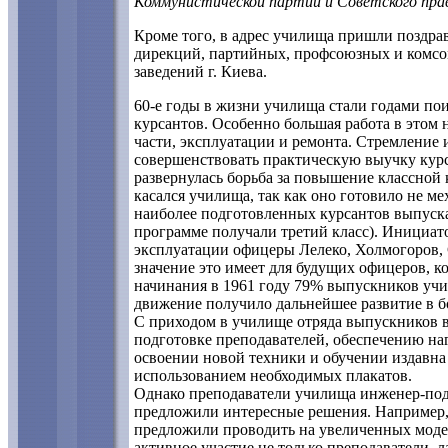
Коммунистической партии и Советского пра
Кроме того, в адрес училища пришли поздрав
дирекций, партийных, профсоюзных и комсо
заведений г. Киева.
60-е годы в жизни училища стали годами по
курсантов. Особенно большая работа в этом
части, эксплуатации и ремонта. Стремление 
совершенствовать практическую выучку курс
развернулась борьба за повышение классной 
касался училища, так как оно готовило не м
наиболее подготовленных курсантов выпуска
программе получали третий класс). Инициат
эксплуатации офицеры Лелеко, Холмогоров, 
значение это имеет для будущих офицеров, ко
начинания в 1961 году 79% выпускников учи
движение получило дальнейшее развитие в б
С приходом в училище отряда выпускников в
подготовке преподавателей, обеспечению наг
освоении новой техники и обучении издавна 
использованием необходимых плакатов.
Однако преподаватели училища инженер-подп
предложили интересные решения. Например,
предложили проводить на увеличенных модел
активное участие не только преподаватели, 