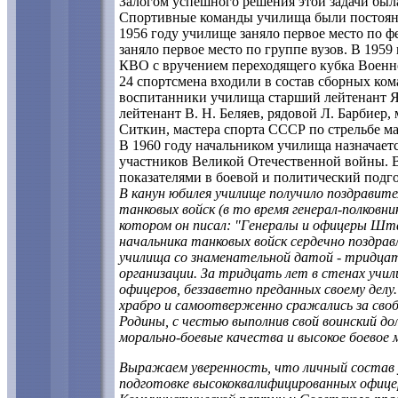
Залогом успешного решения этой задачи был
Спортивные команды училища были постоянн
1956 году училище заняло первое место по 
заняло первое место по группе вузов. В 1959
КВО с вручением переходящего кубка Военн
24 спортсмена входили в состав сборных ко
воспитанники училища старший лейтенант Я.
лейтенант В. Н. Беляев, рядовой Л. Барбиер
Ситкин, мастера спорта СССР по стрельбе ма
В 1960 году начальником училища назначаетс
участников Великой Отечественной войны. В
показателями в боевой и политический подго
В канун юбилея училище получило поздравите
танковых войск (в то время генерал-полковник
котором он писал: "Генералы и офицеры Шт
начальника танковых войск сердечно поздра
училища со знаменательной датой - тридцат
организации. За тридцать лет в стенах учи
офицеров, беззаветно преданных своему дел
храбро и самоотверженно сражались за своб
Родины, с честью выполнив свой воинский дол
морально-боевые качества и высокое боевое
Выражаем уверенность, что личный состав у
подготовке высококвалифицированных офицер