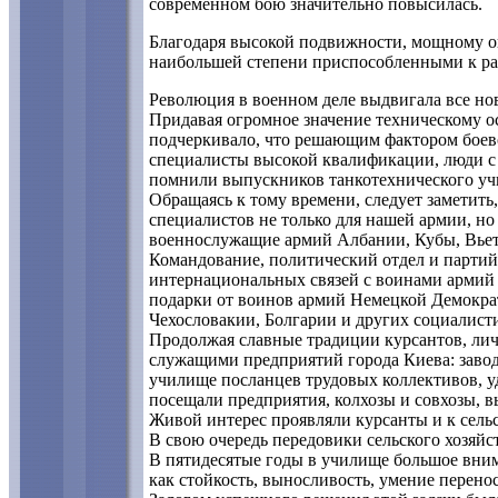
современном бою значительно повысилась.
Благодаря высокой подвижности, мощному ог
наибольшей степени приспособленными к ра
Революция в военном деле выдвигала все но
Придавая огромное значение техническому о
подчеркивало, что решающим фактором боев
специалисты высокой квалификации, люди с
помнили выпускников танкотехнического уч
Обращаясь к тому времени, следует заметит
специалистов не только для нашей армии, но
военнослужащие армий Албании, Кубы, Вье
Командование, политический отдел и парти
интернациональных связей с воинами армий 
подарки от воинов армий Немецкой Демокра
Чехословакии, Болгарии и других социалисти
Продолжая славные традиции курсантов, ли
служащими предприятий города Киева: заво
училище посланцев трудовых коллективов, у
посещали предприятия, колхозы и совхозы, в
Живой интерес проявляли курсанты и к сельс
В свою очередь передовики сельского хозяй
В пятидесятые годы в училище большое вним
как стойкость, выносливость, умение перено