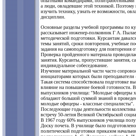
опытными командирами, политработниками и 
а люди, овладевшие этой техникой. Поэтому 
изучить технику, узнать ее возможности, овл
дисциплин.
Основные разделы учебной программы по кур
рассказывает инженер-полковник Г А. Пылаев
методической подготовки. Курсантам давалс
темы занятий, сроки повторения, учебные п
задания на самоподготовку для повторения 
Проверка пройденного материала проводилас
занятия. Курсанты, пропустившие занятия, 
индивидуальное собеседование.
Изучение материальной части часто сопрово
инициаторами которых были преподаватели - о
Такая система способствовала подготовке в
влияние на повышение боевой готовности. В
выпускников училища: "Молодые офицеры хо
обладают большой суммой знаний в проведен
молодые офицеры - классные специалисты".
Последующие годы деятельности коллектива
встречу 50-летия Великой Октябрьской соци
В 1967 году 60% выпускников училища полу
Доску почета. В училище было подготовлено 
политической подготовки приказом начальн