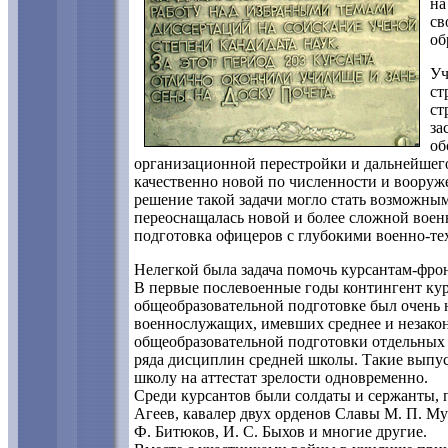
на
св
об
Уч
ст
ст
за
об
организационной перестройки и дальнейшего
качественно новой по численности и вооруж
решение такой задачи могло стать возможны
переоснащалась новой и более сложной воен
подготовка офицеров с глубокими военно-т
Нелегкой была задача помочь курсантам-фро
В первые послевоенные годы контингент кур
общеобразовательной подготовке был очень 
военнослужащих, имевших среднее и незакон
общеобразовательной подготовки отдельных 
ряда дисциплин средней школы. Такие выпу
школу на аттестат зрелости одновременно.
Среди курсантов были солдаты и сержанты, 
Агеев, кавалер двух орденов Славы М. П. Му
Ф. Битюков, И. С. Быхов и многие другие.