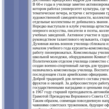
В 60-е годы в училище заметно активизирова
котором работал университет культуры, где 
тематические вечера, встречи с ветеранами 
художественной самодеятельности, коллекти
отдельные коллективы ее добивались звания 
Нередко выступали в клубе училища артисты 
оперного искусства, писатели и поэты, кол
учебных заведений. Активное участие в худ
руководством талантливого музыканта, стар
Духовная жизнь воинов училища сближала их
началом учебного года курсанты-комсомольц
работу пионервожатых. Комсомольцы учили
школьной молодежи, оборудованию Комнат б
Политическим отделом училища совместно с
создан военно-спортивный лагерь для трудн
назначались комсомольцы училища. Воспитат
последующем стали армейскими офицерами.
Доброй традицией для личного состава учил
фруктов и овощей. За добросовестную работ
государственными наградами и ценными пода
в 1967 году старший преподаватель автомо
Грамотой Президиума Верховного Совета ССС
Таким образом, совмещая повседневную напр
чаяниями советских тружеников, будущие оф