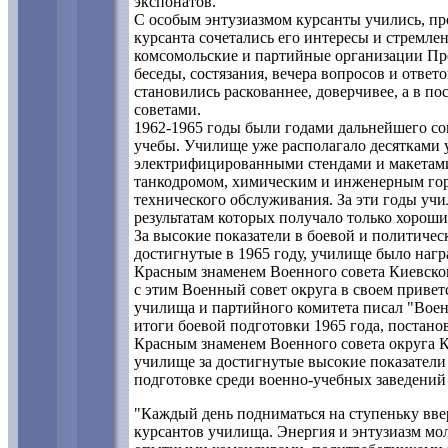
экспонатов.
С особым энтузиазмом курсанты учились, пр
курсанта сочетались его интересы и стремле
комсомольские и партийные организации Пр
беседы, состязания, вечера вопросов и отве
становились раскованнее, доверчивее, а в п
советами.
1962-1965 годы были годами дальнейшего со
учебы. Училище уже располагало десятками 
электрифицированными стендами и макетами
танкодромом, химическим и инженерным гор
технического обслуживания. За эти годы уч
результатам которых получало только хороши
За высокие показатели в боевой и политичес
достигнутые в 1965 году, училище было наг
Красным знаменем Военного совета Киевског
с этим Военный совет округа в своем привет
училища и партийного комитета писал "Вое
итоги боевой подготовки 1965 года, постан
Красным знаменем Военного совета округа К
училище за достигнутые высокие показатели
подготовке среди военно-учебных заведений 
"Каждый день подниматься на ступеньку ввер
курсантов училища. Энергия и энтузиазм мо