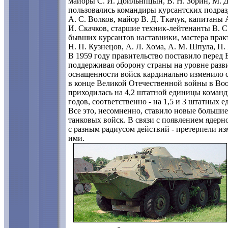
майоры С. И. Доильнпцын, В. Н. Зорин, М. Д
пользовались командиры курсантских подраз
А. С. Волков, майор В. Д. Ткачук, капитаны 
И. Скачков, старшие техник-лейтенанты В. С.
бывших курсантов наставники, мастера прак
Н. П. Кузнецов, А. Л. Хома, А. М. Шпула, П. 
В 1959 году правительство поставило перед
поддерживая оборону страны на уровне разв
оснащенности войск кардинально изменило с
в конце Великой Отечественной войны в Во
приходилась на 4,2 штатной единицы командно
годов, соответственно - на 1,5 и 3 штатных 
Все это, несомненно, ставило новые большие
танковых войск. В связи с появлением ядерно
с разным радиусом действий - претерпели и
ими.