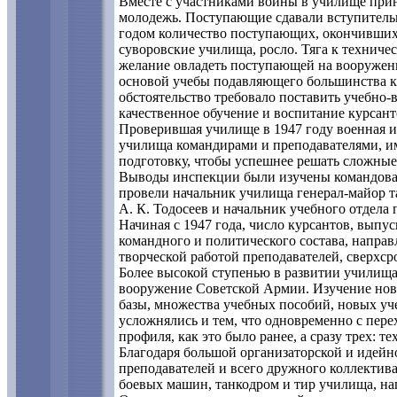
Вместе с участниками войны в училище при
молодежь. Поступающие сдавали вступитель
годом количество поступающих, окончивши
суворовские училища, росло. Тяга к техниче
желание овладеть поступающей на вооружени
основой учебы подавляющего большинства к
обстоятельство требовало поставить учебно-
качественное обучение и воспитание курсант
Проверившая училище в 1947 году военная 
училища командирами и преподавателями, 
подготовку, чтобы успешнее решать сложные 
Выводы инспекции были изучены командован
провели начальник училища генерал-майор т
А. К. Тодосеев и начальник учебного отдела
Начиная с 1947 года, число курсантов, выпу
командного и политического состава, напра
творческой работой преподавателей, сверхс
Более высокой ступенью в развитии училища
вооружение Советской Армии. Изучение ново
базы, множества учебных пособий, новых уч
усложнялись и тем, что одновременно с пер
профиля, как это было ранее, а сразу трех: 
Благодаря большой организаторской и идейн
преподавателей и всего дружного коллектив
боевых машин, танкодром и тир училища, на